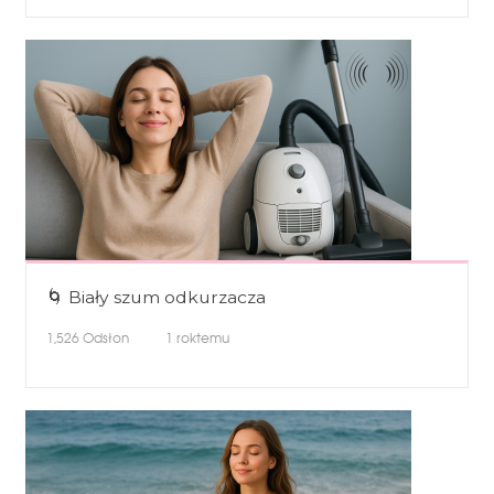
🌀 Biały szum odkurzacza
1,526
Odsłon
1 roktemu