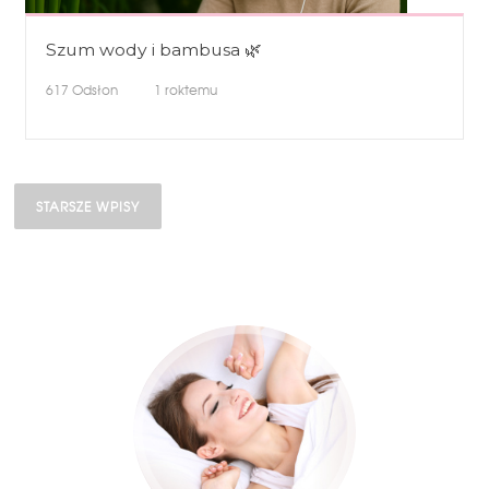
Szum wody i bambusa 🌿
617
Odsłon
1 roktemu
Nawigacja po wpisach
STARSZE WPISY