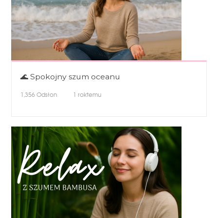
🌊 Spokojny szum oceanu
1,356
Odsłon
1 roktemu