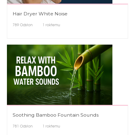
Hair Dryer White Noise
789
Odsłon
1 roktemu
Soothing Bamboo Fountain Sounds
781
Odsłon
1 roktemu