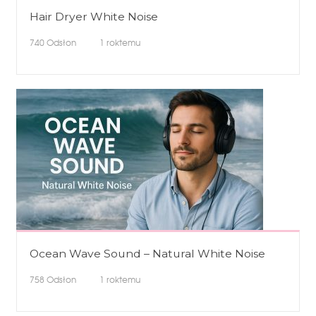
Hair Dryer White Noise
740
Odsłon
1 roktemu
Ocean Wave Sound – Natural White Noise
758
Odsłon
1 roktemu