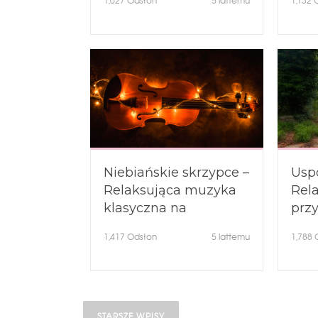
1,027
Odsłon
5 lattemu
1,132
O
zasypiania
Spo
amb
Niebiańskie skrzypce –
Usp
Relaksująca muzyka
Rel
klasyczna na
prz
skrzypcach – Melodia
– Od
1,417
Odsłon
5 lattemu
1,788
O
na skrzypcach
Nawigacja po wpisa
STARSZE WPISY