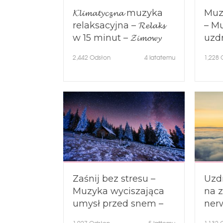
𝓚𝓵𝓲𝓶𝓪𝓽𝔂𝓬𝔃𝓷𝓪 muzyka
Muz
relaksacyjna – 𝓡𝓮𝓵𝓪𝓴𝓼
– M
w 15 minut – 𝓩𝓲𝓶𝓸𝔀𝔂
uzd
krajobraz – 𝓜𝓪𝓰𝓲𝓬𝔃𝓷𝓪
ner
2,442
Odsłon
4 latatemu
1,228
O
melodia do snu ❤♫
dla 
Zaśnij bez stresu –
Uzd
Muzyka wyciszająca
na 
umysł przed snem –
ner
Kojąca muzyka do
wyci