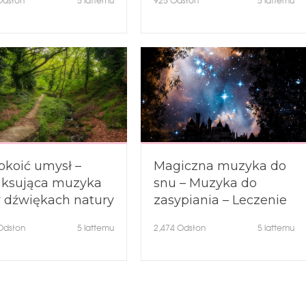
dsłon
5 lattemu
925
Odsłon
5 lattemu
kojna muzyka
Muzyka tła do relaksu
ient
okoić umysł –
Magiczna muzyka do
aksująca muzyka
snu – Muzyka do
y dźwiękach natury
zasypiania – Leczenie
głosy lasu ?
bezsenności – Głęboki
dsłon
5 lattemu
2,474
Odsłon
5 lattemu
sen ?
ch