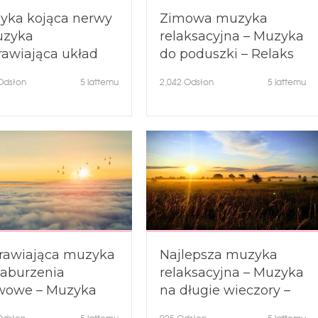
yka kojąca nerwy
Zimowa muzyka
uzyka
relaksacyjna – Muzyka
rawiająca układ
do poduszki – Relaks
wowy – Muzyka
w zimowy wieczór ❄
dsłon
5 lattemu
2,042
Odsłon
5 lattemu
duszy
rawiająca muzyka
Najlepsza muzyka
zaburzenia
relaksacyjna – Muzyka
wowe – Muzyka
na długie wieczory –
szająca umysł –
Muzyka ukojenia –