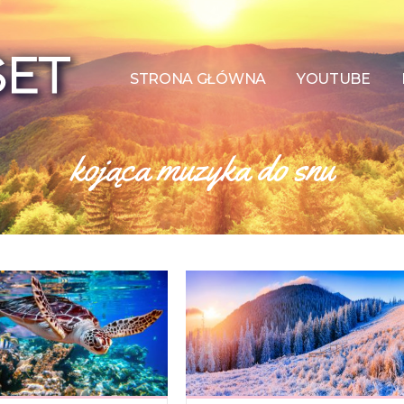
STRONA GŁÓWNA
YOUTUBE
kojąca muzyka do snu