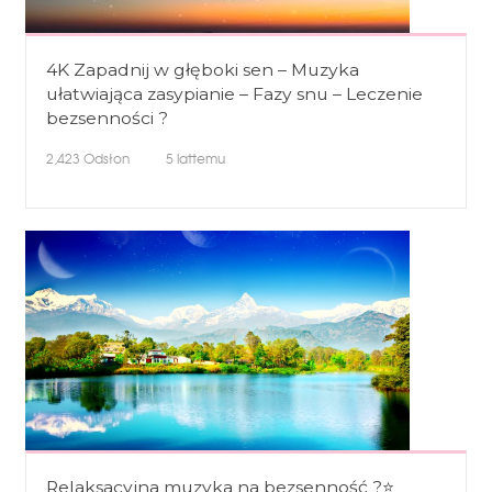
4K Zapadnij w głęboki sen – Muzyka
ułatwiająca zasypianie – Fazy snu – Leczenie
bezsenności ?
2,423
Odsłon
5 lattemu
Relaksacyjna muzyka na bezsenność ?⭐