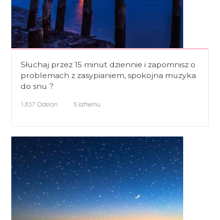
Słuchaj przez 15 minut dziennie i zapomnisz o
problemach z zasypianiem, spokojna muzyka
do snu ?
1,837
Odsłon
5 lattemu