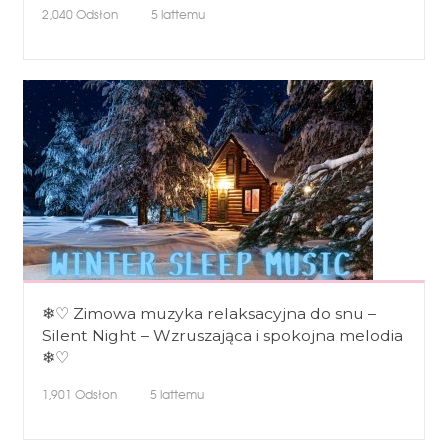
2,040
Odsłon
5 lattemu
❄♡ Zimowa muzyka relaksacyjna do snu –
Silent Night – Wzruszająca i spokojna melodia
❄♡
1,901
Odsłon
5 lattemu