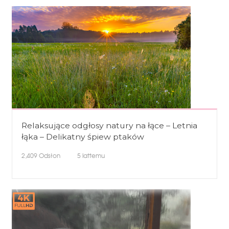
Relaksujące odgłosy natury na łące – Letnia
łąka – Delikatny śpiew ptaków
2,409
Odsłon
5 lattemu