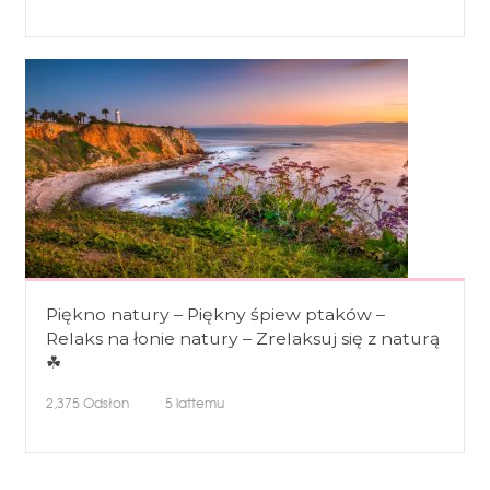
Piękno natury – Piękny śpiew ptaków –
Relaks na łonie natury – Zrelaksuj się z naturą
☘
2,375
Odsłon
5 lattemu
Nawigacja po wpisach