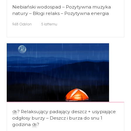
Niebiański wodospad – Pozytywna muzyka
natury – Błogi relaks – Pozytywna energia
948
Odsłon
5 lattemu
⛈? Relaksujący padający deszcz + usypiające
odgłosy burzy – Deszcz i burza do snu 1
godzina ⛈?