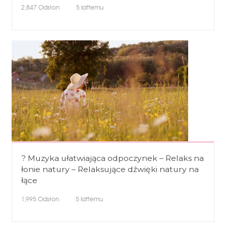
2,847
Odsłon
5 lattemu
? Muzyka ułatwiająca odpoczynek – Relaks na
łonie natury – Relaksujące dźwięki natury na
łące
1,995
Odsłon
5 lattemu