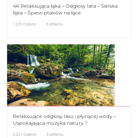
4K Relaksująca łąka – Odgłosy lata – Sielska
łąka – Śpiew ptaków na łące
1,270
Odsłon
5 lattemu
Relaksujące odgłosy lasu i płynącej wody –
Uspokajająca muzyka natury ?
2,221
Odsłon
5 lattemu