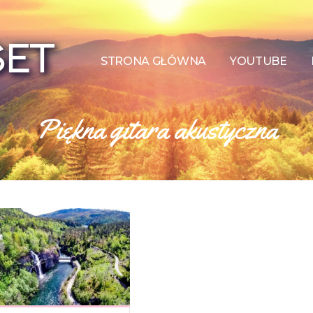
STRONA GŁÓWNA
YOUTUBE
Piękna gitara akustyczna