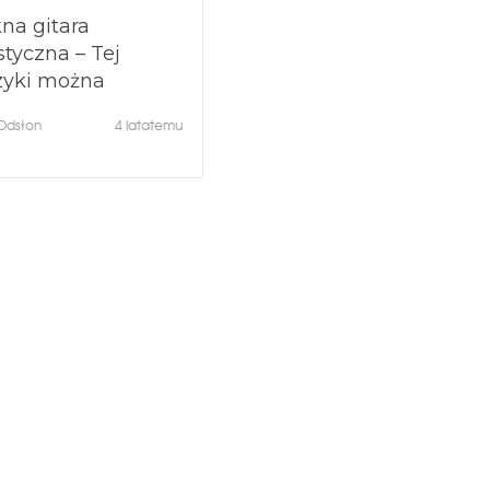
na gitara
tyczna – Tej
yki można
hać wiecznie!
Odsłon
4 latatemu
iękniejsza
yka relaksująca 💚