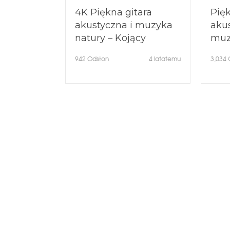
4K Piękna gitara
Pięk
akustyczna i muzyka
akus
natury – Kojący
muz
strumyk – Relaksujący
słuc
942
Odsłon
4 latatemu
3,034
dźwięk wody
Najp
muz