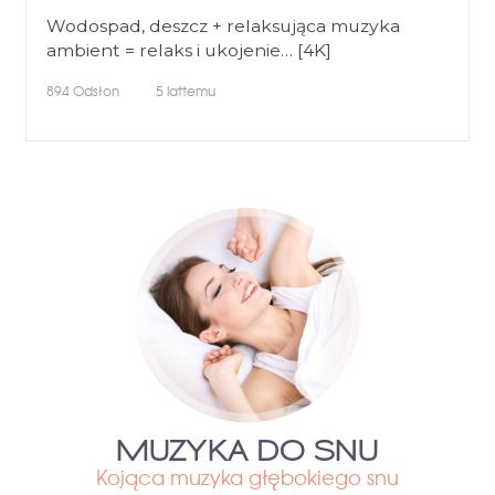
Wodospad, deszcz + relaksująca muzyka
ambient = relaks i ukojenie… [4K]
894
Odsłon
5 lattemu
MUZYKA DO SNU
Kojąca muzyka głębokiego snu