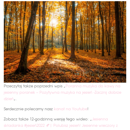
Przeczytaj także poprzedni wpis „
Poranna muzyka do kawy na
jesienny poranek – Pozytywna muzyka na jesień -Zacznij dobrze
dzień
„.
Serdecznie polecamy nasz
kanał na Youtube
!
Zobacz także 12-godzinną wersję tego wideo: „
Jesienna
składanka #jesień2022 🍂| Polubisz jesień! Jesienne wieczory z