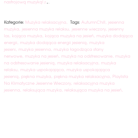
nastrojową muzyką!♫
„.
Kategorie:
Muzyka relaksacyjna
Tags:
AutumnChill
jesienna
muzyka
jesienna muzyka relaksu
jesienne wieczory
jesienny
las
kojąca muzyka
kojąca muzyka na jesień
muzyka dodająca
energii
muzyka dodająca energii jesienią
muzyka
jesieni
muzyka jesienna
muzyka łagodząca stany
nerwowe
muzyka na jesień
muzyka na odstresowanie
muzyka
na odstresowanie jesienią
muzyka relaksacyjna
muzyka
relaksu
muzyka uspokajająca
muzyka uspokajająca
jesienią
piękna muzyka
piękna muzyka relaksacyjna
Playlista
Na Klimatyczne Jesienne Wieczory
relaksacyjna muzyka
jesienna
relaksująca muzyka
relaksująca muzyka na jesień