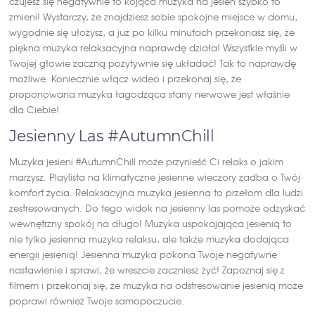
czujesz się negatywnie to kojąca muzyka na jesień szybko to
zmieni! Wystarczy, że znajdziesz sobie spokojne miejsce w domu,
wygodnie się ułożysz, a już po kilku minutach przekonasz się, że
piękna muzyka relaksacyjna naprawdę działa! Wszystkie myśli w
Twojej głowie zaczną pozytywnie się układać! Tak to naprawdę
możliwe. Koniecznie włącz wideo i przekonaj się, że
proponowana muzyka łagodząca stany nerwowe jest właśnie
dla Ciebie!
Jesienny Las #AutumnChill
Muzyka jesieni #AutumnChill może przynieść Ci relaks o jakim
marzysz. Playlista na klimatyczne jesienne wieczory zadba o Twój
komfort życia. Relaksacyjna muzyka jesienna to przełom dla ludzi
zestresowanych. Do tego widok na jesienny las pomoże odzyskać
wewnętrzny spokój na długo! Muzyka uspokajająca jesienią to
nie tylko jesienna muzyka relaksu, ale także muzyka dodająca
energii jesienią! Jesienna muzyka pokona Twoje negatywne
nastawienie i sprawi, że wreszcie zaczniesz żyć! Zapoznaj się z
filmem i przekonaj się, że muzyka na odstresowanie jesienią może
poprawi również Twoje samopoczucie.