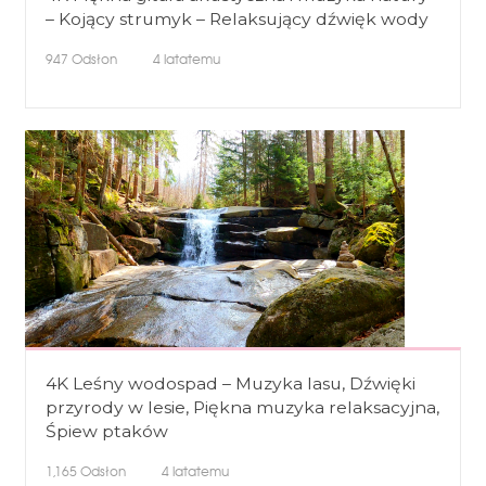
– Kojący strumyk – Relaksujący dźwięk wody
947
Odsłon
4 latatemu
4K Leśny wodospad – Muzyka lasu, Dźwięki
przyrody w lesie, Piękna muzyka relaksacyjna,
Śpiew ptaków
1,165
Odsłon
4 latatemu