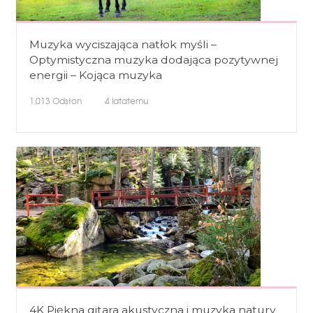
Muzyka wyciszająca natłok myśli –
Optymistyczna muzyka dodająca pozytywnej
energii – Kojąca muzyka
1,013
Odsłon
4 latatemu
4K Piękna gitara akustyczna i muzyka natury