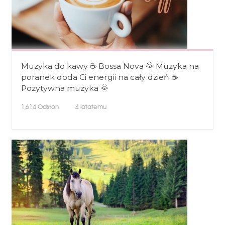
Muzyka do kawy ☕ Bossa Nova 🌞 Muzyka na
poranek doda Ci energii na cały dzień ☕
Pozytywna muzyka 🌞
1,614
Odsłon
4 latatemu