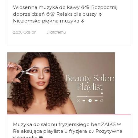
Wiosenna muzyka do kawy ☕🌸 Rozpocznij
dobrze dzień ☕🌸 Relaks dla duszy 🌷
Nieziemsko piękna muzyka 🌷
2,030
Odsłon
3 latatemu
Muzyka do salonu fryzjerskiego bez ZAIKS ✂
Relaksująca playlista u fryzjera ♫♪ Pozytywna
składanka ❤