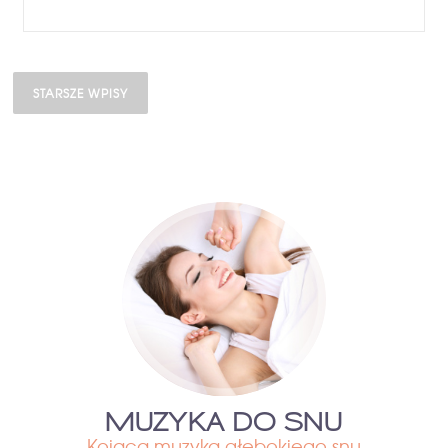
Nawigacja po wpisach
STARSZE WPISY
MUZYKA DO SNU
Kojąca muzyka głębokiego snu