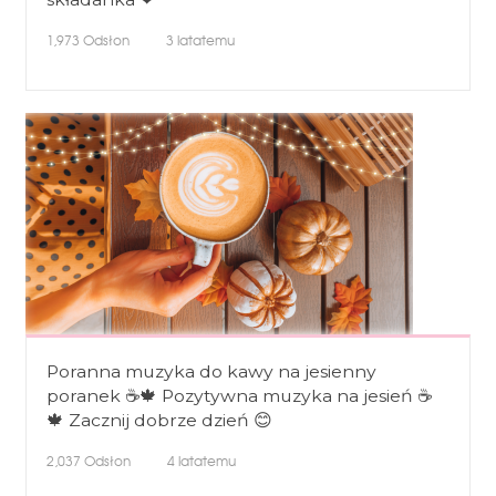
1,973
Odsłon
3 latatemu
Poranna muzyka do kawy na jesienny
poranek ☕🍁 Pozytywna muzyka na jesień ☕
🍁 Zacznij dobrze dzień 😊
2,037
Odsłon
4 latatemu