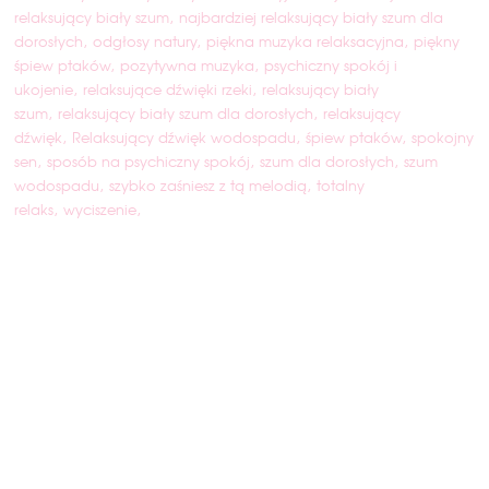
relaksujący biały szum
najbardziej relaksujący biały szum dla
dorosłych
odgłosy natury
piękna muzyka relaksacyjna
piękny
śpiew ptaków
pozytywna muzyka
psychiczny spokój i
ukojenie
relaksujące dźwięki rzeki
relaksujący biały
szum
relaksujący biały szum dla dorosłych
relaksujący
dźwięk
Relaksujący dźwięk wodospadu
śpiew ptaków
spokojny
sen
sposób na psychiczny spokój
szum dla dorosłych
szum
wodospadu
szybko zaśniesz z tą melodią
totalny
relaks
wyciszenie