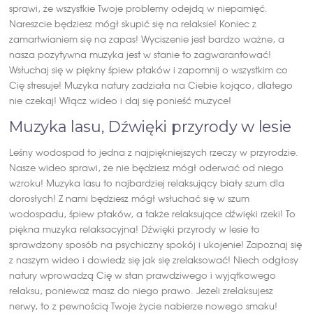
sprawi, że wszystkie Twoje problemy odejdą w niepamięć.
Nareszcie będziesz mógł skupić się na relaksie! Koniec z
zamartwianiem się na zapas! Wyciszenie jest bardzo ważne, a
nasza pozytywna muzyka jest w stanie to zagwarantować!
Wsłuchaj się w piękny śpiew ptaków i zapomnij o wszystkim co
Cię stresuje! Muzyka natury zadziała na Ciebie kojąco, dlatego
nie czekaj! Włącz wideo i daj się ponieść muzyce!
Muzyka lasu, Dźwięki przyrody w lesie
Leśny wodospad to jedna z najpiękniejszych rzeczy w przyrodzie.
Nasze wideo sprawi, że nie będziesz mógł oderwać od niego
wzroku! Muzyka lasu to najbardziej relaksujący biały szum dla
dorosłych! Z nami będziesz mógł wsłuchać się w szum
wodospadu, śpiew ptaków, a także relaksujące dźwięki rzeki! To
piękna muzyka relaksacyjna! Dźwięki przyrody w lesie to
sprawdzony sposób na psychiczny spokój i ukojenie! Zapoznaj się
z naszym wideo i dowiedz się jak się zrelaksować! Niech odgłosy
natury wprowadzą Cię w stan prawdziwego i wyjątkowego
relaksu, ponieważ masz do niego prawo. Jeżeli zrelaksujesz
nerwy, to z pewnością Twoje życie nabierze nowego smaku!