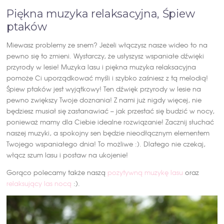
Piękna muzyka relaksacyjna, Śpiew
ptaków
Miewasz problemy ze snem? Jeżeli włączysz nasze wideo to na
pewno się to zmieni. Wystarczy, że usłyszysz wspaniałe dźwięki
przyrody w lesie! Muzyka lasu i piękna muzyka relaksacyjna
pomoże Ci uporządkować myśli i szybko zaśniesz z tą melodią!
Śpiew ptaków jest wyjątkowy! Ten dźwięk przyrody w lesie na
pewno zwiększy Twoje doznania! Z nami już nigdy więcej, nie
będziesz musiał się zastanawiać – jak przestać się budzić w nocy,
ponieważ mamy dla Ciebie idealne rozwiązanie! Zacznij słuchać
naszej muzyki, a spokojny sen będzie nieodłącznym elementem
Twojego wspaniałego dnia! To możliwe :). Dlatego nie czekaj,
włącz szum lasu i postaw na ukojenie!
Gorąco polecamy także naszą
pozytywną muzykę lasu
oraz
relaksujący las nocą
:).