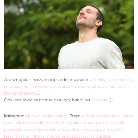
Zapoznaj się z naszym poprzednim wpisem „
4K Magiczna muzyka
relaksacyjna – Gwarancja relaksu – Zredukuj stres do minimum –
Dźwięki przyrody
„.
Odwiedź również nasz relaksujący kanał na
Youtube
:)!
Kategorie:
Muzyka relaksacyjna
Tags:
4K Leśny wodospad
biały
szum
biały szum dla dorosłych
dźwięk wodospadu
dźwięki
przyrody
dźwięki przyrody w lesie
leśny wodospad
muzyka
lasu
muzyka natury
muzyka relaksacyjna
najbardziej