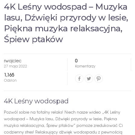
4K Leśny wodospad – Muzyka
lasu, Dźwięki przyrody w lesie,
Piękna muzyka relaksacyjna,
Śpiew ptaków
rwojciec
0
27 maja 2022
Komentarzy
1,165
Odsłon
4K Leśny wodospad
Pozwól sobie na totalny relaks! Niech nasze wideo „4K Leśny
wodospad – Muzyka lasu, Dźwięki przyrody w lesie, Piękna
muzyka relaksacyjna, Śpiew ptaków” pomoże zredukować Ci
codzienny stres! Relaksujący dźwięk wodospadu z pewnością