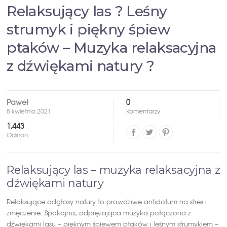
Relaksujący las ? Leśny
strumyk i piękny śpiew
ptaków – Muzyka relaksacyjna
z dźwiękami natury ?
Paweł
0
8 kwietnia 2021
Komentarzy
1,443
Odsłon
Relaksujący las – muzyka relaksacyjna z
dźwiękami natury
Relaksujące odgłosy natury to prawdziwe antidotum na stres i
zmęczenie. Spokojna, odprężająca muzyka połączona z
dźwiękami lasu – pięknym śpiewem ptaków i leśnym strumykiem –