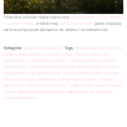
Polecamy również naszą najnowszą
muzykę klasyczną do relaksu
z szumem mor
z
a
, a także nasz
kanał na YouTube
, gdzie znajdują
się inne propozycje dźwięków do relaksu i na bezsenność.
Kategorie:
Muzyka relaksacyjna
Tags:
dźwięki lasu
leśny strumyk
i piękny śpiew ptaków
muzyka natury
muzyka natury na
bezsenność
muzyka natury na sen
muzyka przyrody
muzyka
relaksacyjna
muzyka relaksacyjna z dźwiękami natury
muzyka
relaksacyjna z dźwiękami wody
muzyka relaksacyjna z szumem
strumyka
muzyka relaksacyjna ze śpiewem ptaków
muzyka
relaksująca
muzyka uspokajająca
odgłosy lasu
relaks na łonie
natury
relaksująca muzyka natury
relaksujący las
spokojna
muzyka do relaksu