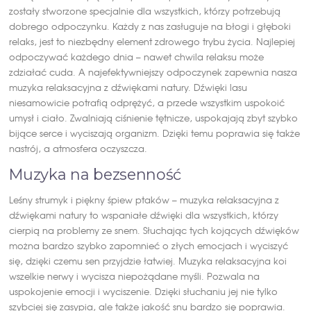
zostały stworzone specjalnie dla wszystkich, którzy potrzebują
dobrego odpoczynku. Każdy z nas zasługuje na błogi i głęboki
relaks, jest to niezbędny element zdrowego trybu życia. Najlepiej
odpoczywać każdego dnia – nawet chwila relaksu może
zdziałać cuda. A najefektywniejszy odpoczynek zapewnia nasza
muzyka relaksacyjna z dźwiękami natury. Dźwięki lasu
niesamowicie potrafią odprężyć, a przede wszystkim uspokoić
umysł i ciało. Zwalniają ciśnienie tętnicze, uspokajają zbyt szybko
bijące serce i wyciszają organizm. Dzięki temu poprawia się także
nastrój, a atmosfera oczyszcza.
Muzyka na bezsenność
Leśny strumyk i piękny śpiew ptaków – muzyka relaksacyjna z
dźwiękami natury to wspaniałe dźwięki dla wszystkich, którzy
cierpią na problemy ze snem. Słuchając tych kojących dźwięków
można bardzo szybko zapomnieć o złych emocjach i wyciszyć
się, dzięki czemu sen przyjdzie łatwiej. Muzyka relaksacyjna koi
wszelkie nerwy i wycisza niepożądane myśli. Pozwala na
uspokojenie emocji i wyciszenie. Dzięki słuchaniu jej nie tylko
szybciej się zasypia, ale także jakość snu bardzo się poprawia.