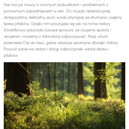
Nie ma już mowy o nocnych pobudkach i problemach z
ponownym zapadnięciem w sen. Do muzyki relaksacyjnej
dołączyliśmy delikatny szum wody płynącej ze strumyka i piękny
śpiew ptaków. Dzięki nim poczujesz się jak na łonie natury.
Dodatkowo przyroda zawsze sprawia, że czujemy spokój i
ukojenie i możemy z łatwością odpoczywać. Nasz utwór
przeniesie Cię do lasu, gdzie usłyszysz spokojne dźwięki natury.
Pozwól sobie na dobry i błogi odpoczynek wśród drzew i
ptaków.